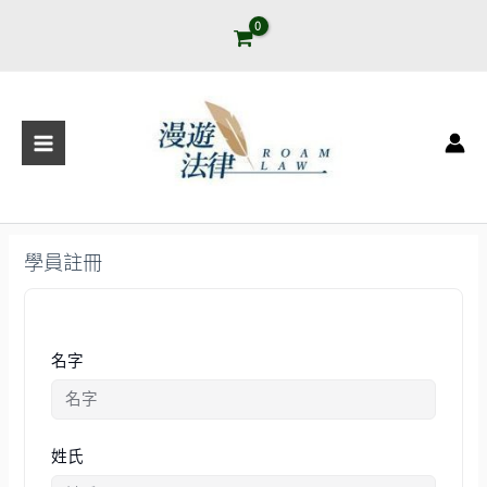
跳
至
主
要
Main
內
容
Menu
學員註冊
名字
姓氏