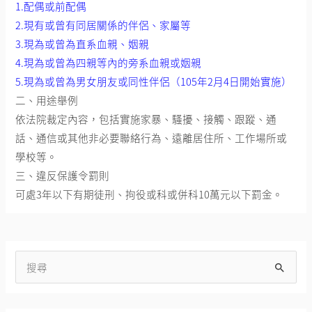
1.配偶或前配偶
2.現有或曾有同居關係的伴侶、家屬等
3.現為或曾為直系血親、姻親
4.現為或曾為四親等內的旁系血親或姻親
5.現為或曾為男女朋友或同性伴侶（105年2月4日開始實施）
二、用途舉例
依法院裁定內容，包括實施家暴、騷擾、接觸、跟蹤、通
話、通信或其他非必要聯絡行為、遠離居住所、工作場所或
學校等。
三、違反保護令罰則
可處3年以下有期徒刑、拘役或科或併科10萬元以下罰金。
搜
尋
關