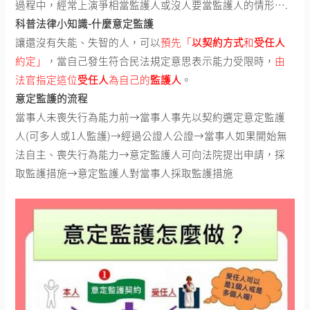
過程中，經常上演爭相當監護人或沒人要當監護人的情形….
科普法律小知識-什麼意定監護
讓還沒有失能、失智的人，可以
預先「
以契約方式
和
受任人
約定」
，當自己發生符合民法規定意思表示能力受限時，
由
法官指定這位
受任人
為自己的
監護人
。
意定監護的流程
當事人未喪失行為能力前→當事人事先以契約選定意定監護
人(可多人或1人監護)→經過公證人公證→當事人如果開始無
法自主、喪失行為能力→意定監護人可向法院提出申請，採
取監護措施→意定監護人對當事人採取監護措施