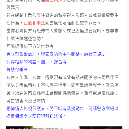
等罪責。
若在網路上散佈交往對象的私密影片及照片或威脅繼續發生
性行為，
已觸犯刑法
妨害風化及強制性交等罪責。
當你發現對方有恐怖情人警訊時或已經無法自保時，要尋求
什麼法律途徑協助?
阿誠提供以下方法供參考
應立刻報警處理，與家暴防治中心聯絡，請社工協助
保存相關的物證、照片、錄音等
聲請保護令
被害人年滿十六歲，遭受現有或曾有親密關係的未同居伴侶
施以身體或精神上不法侵害情事，即可聲請保護令。緊急保
護令須請警察或縣市主管機關協助聲請。暫時或通常保護令
可由被害人自己聲請。
恐怖情人無視保護令，仍不斷有騷擾動作，可請警方到場以
違反保護令之現行犯移送法辦。