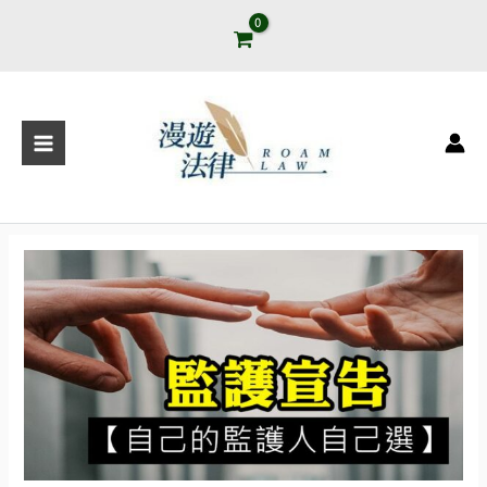
跳
至
主
Main
要
Menu
內
容