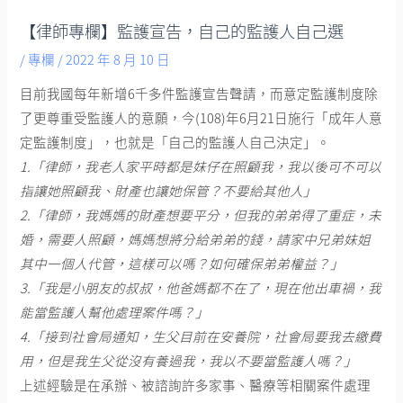
【律師專欄】監護宣告，自己的監護人自己選
/
專欄
/
2022 年 8 月 10 日
目前我國每年新增6千多件監護宣告聲請，而意定監護制度除
了更尊重受監護人的意願，今(108)年6月21日施行「成年人意
定監護制度」，也就是「自己的監護人自己決定」。
1.「律師，我老人家平時都是妹仔在照顧我，我以後可不可以
指讓她照顧我、財產也讓她保管？不要給其他人」
2.「律師，我媽媽的財產想要平分，但我的弟弟得了重症，未
婚，需要人照顧，媽媽想將分給弟弟的錢，請家中兄弟妹姐
其中一個人代管，這樣可以嗎？如何確保弟弟權益？」
3.「我是小朋友的叔叔，他爸媽都不在了，現在他出車禍，我
能當監護人幫他處理案件嗎？」
4.「接到社會局通知，生父目前在安養院，社會局要我去繳費
用，但是我生父從沒有養過我，我以不要當監護人嗎？」
上述經驗是在承辦、被諮詢許多家事、醫療等相關案件處理