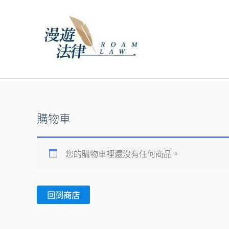
跳
至
主
要
內
容
購物車
您的購物車裡還沒有任何商品。
回到商店