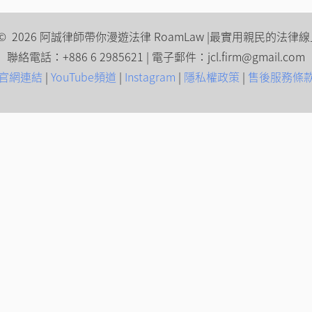
ght © 2026 阿誠律師帶你漫遊法律 RoamLaw |最實用親民的法律
聯絡電話：+886 6 2985621 | 電子郵件：jcl.firm@gmail.com
官網連結
|
YouTube頻道
|
Instagram
|
隱私權政策
|
售後服務條